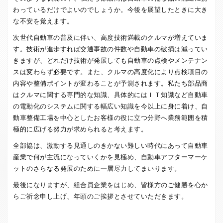
わっているだけでよいのでしょうか。今後を展望したときに大き
な不安を覚えます。
次世代自動車の普及に伴い、高度技術満載のクルマが増えていま
す。技術が進歩すれば交通事故の件数や自動車の破損は減ってい
きますが、どれだけ技術が発展しても自動車の点検やメンテナン
スは変わらず必要です。また、クルマの高度化により点検項目の
内容や整備ポイントが変わることが予測されます。私たち部品商
はクルマに関する専門的な知識、具体的にはＩＴ知識など自動車
の電動化のシステムに関する幅広い知識を今以上に身に着け、自
動車整備工場を中心としたお客様の役に立つ分野へ業務範囲を積
極的に広げる努力が求められると考えます。
全部協は、激動する見通しのきかない難しい時代にあって自動車
産業で何が主流になっていくかを見極め、自動車アフターマーケ
ットのさらなる発展のために一層尽力してまいります。
最後になりますが、組合員企業をはじめ、皆様方のご健勝を心か
らご祈念申し上げ、年頭のご挨拶とさせていただきます。