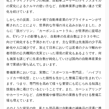
化とドライブトレインの転換、自動車ユーザーのライフスタイル
の変化によるクルマの使い方など、自動車業界は物凄い速さで変
化を続けています。
しかしその反面、コロナ禍で自動車産業のサプライチェーンが寸
断されたことにより、世界的な市場の冷え込みがありました。さ
らに「脱ガソリン」「カーボンニュートラル」が世界的に提唱さ
れ、
EV
シフトの影響もあり、自動車の生産台数は２０３０年に
向けて鈍化すると予測されています。主な背景は先進国の少子高
齢化や人口減少です。加えて日本においては若者のクルマ離れや
都市部の公共機関の充実といった環境の変化もあるようです。何
も施策を講じずに生産台数が鈍化していけば国内の自動車産業全
体で業績が落ち込んでしまいます。
整備業界においては、実際に「スポーツカー専門店」「ハイブリ
ッドカー特化型」といった個性を生かした整備工場が生まれてい
ます。つまり、専門性を高めて様々な要望にも応じられる知識と
技能を身に着けているということです。また、カーシェアリング
やカーリースなど、点検整備や修理以外の業務を手がける整備工
場も増えています。
そのような状況の中、私たち部品商は自動車の補修品の流通に携