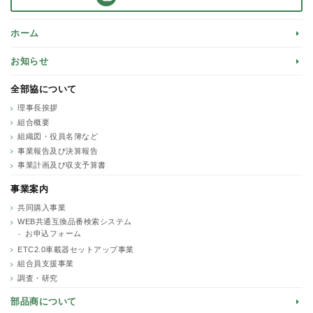
ホーム
お知らせ
全部協について
理事長挨拶
組合概要
組織図・役員名簿など
事業報告及び決算報告
事業計画及び収支予算書
事業案内
共同購入事業
WEB共通互換品番検索システム
お申込フォーム
ETC2.0車載器セットアップ事業
組合員支援事業
調査・研究
部品商について