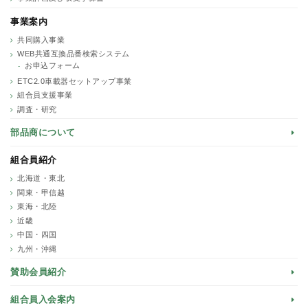
事業案内
共同購入事業
WEB共通互換品番検索システム
お申込フォーム
ETC2.0車載器セットアップ事業
組合員支援事業
調査・研究
部品商について
組合員紹介
北海道・東北
関東・甲信越
東海・北陸
近畿
中国・四国
九州・沖縄
賛助会員紹介
組合員入会案内