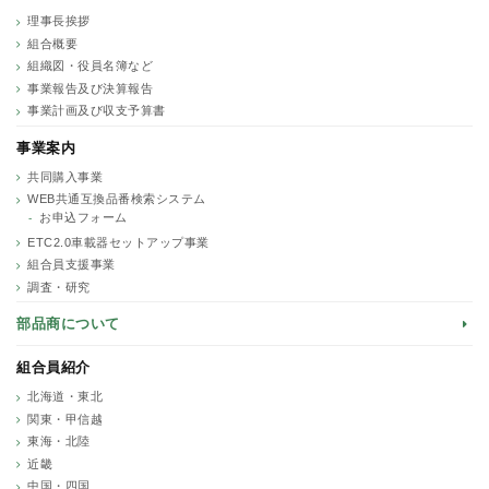
理事長挨拶
組合概要
組織図・役員名簿など
事業報告及び決算報告
事業計画及び収支予算書
事業案内
共同購入事業
WEB共通互換品番検索システム
お申込フォーム
ETC2.0車載器セットアップ事業
組合員支援事業
調査・研究
部品商について
組合員紹介
北海道・東北
関東・甲信越
東海・北陸
近畿
中国・四国