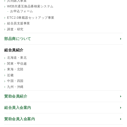
共同購入事業
WEB共通互換品番検索システム
お申込フォーム
ETC2.0車載器セットアップ事業
組合員支援事業
調査・研究
部品商について
組合員紹介
北海道・東北
関東・甲信越
東海・北陸
近畿
中国・四国
九州・沖縄
賛助会員紹介
組合員入会案内
賛助会員入会案内