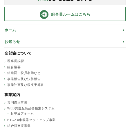
組合員ルーム
はこちら
ホーム
お知らせ
全部協について
理事長挨拶
組合概要
組織図・役員名簿など
事業報告及び決算報告
事業計画及び収支予算書
事業案内
共同購入事業
WEB共通互換品番検索システム
お申込フォーム
ETC2.0車載器セットアップ事業
組合員支援事業