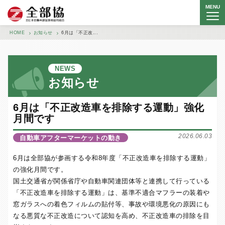
MENU
全日本自動車部品卸商協同組合
HOME
お知らせ
6月は「不正改...
NEWS
お知らせ
6月は「不正改造車を排除する運動」強化
月間です
2026.06.03
自動車アフターマーケットの動き
6月は全部協が参画する令和8年度「不正改造車を排除する運動」
の強化月間です。
国土交通省が関係省庁や自動車関連団体等と連携して行っている
「不正改造車を排除する運動」は、基準不適合マフラーの装着や
窓ガラスへの着色フィルムの貼付等、事故や環境悪化の原因にも
なる悪質な不正改造について認知を高め、不正改造車の排除を目