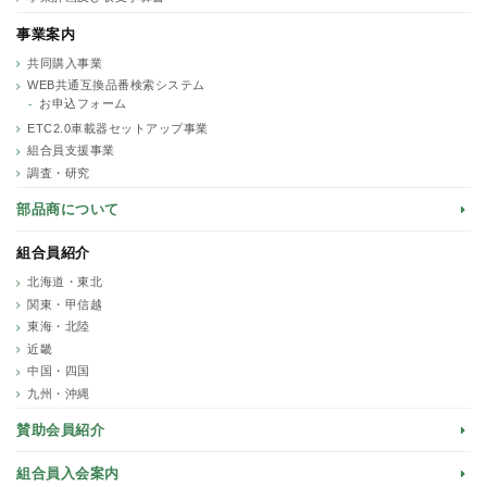
事業案内
共同購入事業
WEB共通互換品番検索システム
お申込フォーム
ETC2.0車載器セットアップ事業
組合員支援事業
調査・研究
部品商について
組合員紹介
北海道・東北
関東・甲信越
東海・北陸
近畿
中国・四国
九州・沖縄
賛助会員紹介
組合員入会案内