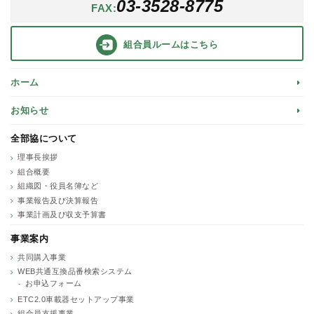
03-3528-8775
FAX:
組合員ルーム
はこちら
ホーム
お知らせ
全部協について
理事長挨拶
組合概要
組織図・役員名簿など
事業報告及び決算報告
事業計画及び収支予算書
事業案内
共同購入事業
WEB共通互換品番検索システム
お申込フォーム
ETC2.0車載器セットアップ事業
組合員支援事業