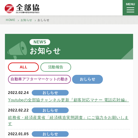
MENU
全日本自動車部品卸商協同組合
HOME
お知らせ
おしらせ
NEWS
お知らせ
ALL
活動報告
自動車アフターマーケットの動き
おしらせ
2022.02.24
おしらせ
Youtubeの全部協チャンネル更新『顧客対応マナー 電話応対編』
2022.02.22
おしらせ
総務省・経済産業省「経済構造実態調査」にご協力をお願いしま
す
2022.01.05
おしらせ